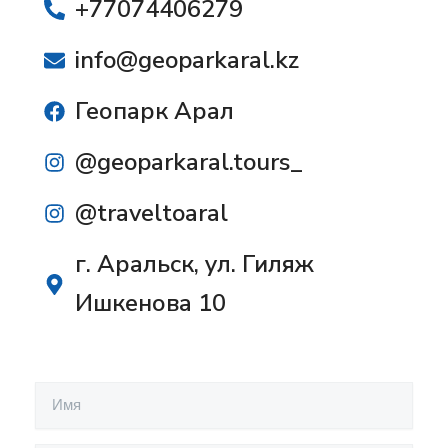
+77074406279
info@geoparkaral.kz
Геопарк Арал
@geoparkaral.tours_
@traveltoaral
г. Аральск, ул. Гиляж
Ишкенова 10
И
м
я